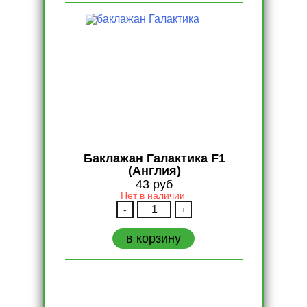
Баклажан Галактика F1
(Англия)
43
руб
Нет в наличии
Количество
-
+
Баклажан
Галактика
в корзину
F1
(Англия)