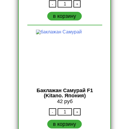
Количество
-
+
Баклажан
РОМА
в корзину
F1
/
ROMA
F1
(Sakata.
Япония)
Баклажан Самурай F1
(Kitano. Япония)
42
руб
Количество
-
+
Баклажан
Самурай
в корзину
F1
(Kitano.