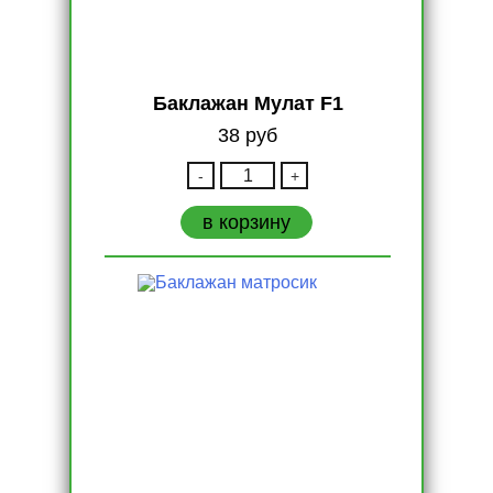
Баклажан Мулат F1
38
руб
Количество
-
+
Баклажан
Мулат
в корзину
F1