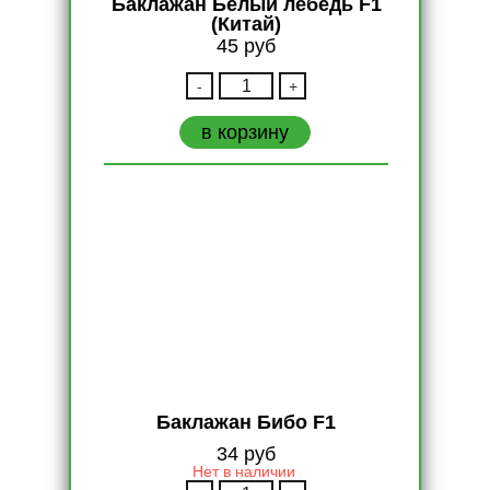
Баклажан Белый лебедь F1
(Китай)
45
руб
Количество
-
+
Баклажан
Белый
в корзину
лебедь
F1
(Китай)
Баклажан Бибо F1
34
руб
Нет в наличии
Количество