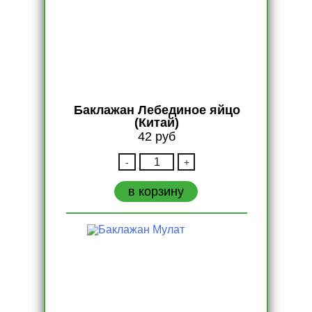
Баклажан Лебединое яйцо
(Китай)
42
руб
Количество
-
+
Баклажан
Лебединое
в корзину
яйцо
(Китай)