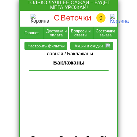
Skip
ТОЛЬКО ЛУЧШЕЕ САЖАЙ – БУДЕТ
to
МЕГА-УРОЖАЙ!
content
С
Веточки
0
Доставка и
Вопросы и
Состояние
Главная
оплата
ответы
заказа
Настроить фильтры
Акции и скидки
Главная
/ Баклажаны
Баклажаны