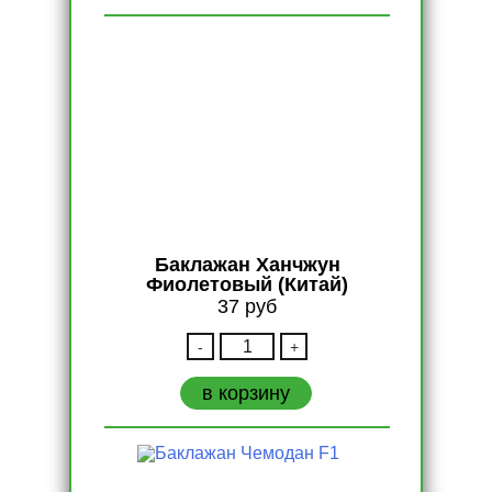
Япония)
Баклажан Ханчжун
Фиолетовый (Китай)
37
руб
Количество
-
+
Баклажан
Ханчжун
в корзину
Фиолетовый
(Китай)