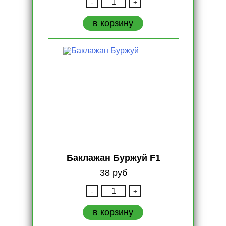
-
+
Баклажан
Бибо
в корзину
F1
Баклажан Буржуй F1
38
руб
Количество
-
+
Баклажан
Буржуй
в корзину
F1