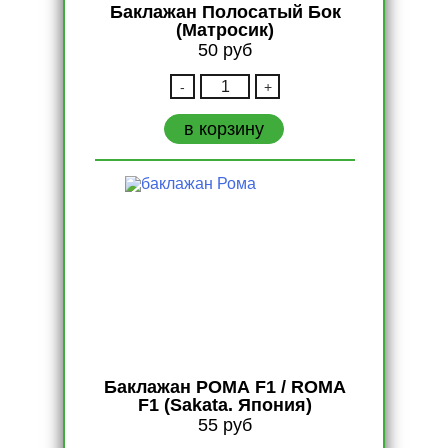
Баклажан Полосатый Бок
(Матросик)
50
руб
Количество
-
+
Баклажан
Полосатый
в корзину
Бок
(Матросик)
Баклажан РОМА F1 / ROMA
F1 (Sakata. Япония)
55
руб