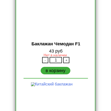
Баклажан Чемодан F1
43
руб
Нет в наличии
Количество
-
+
Баклажан
Чемодан
в корзину
F1