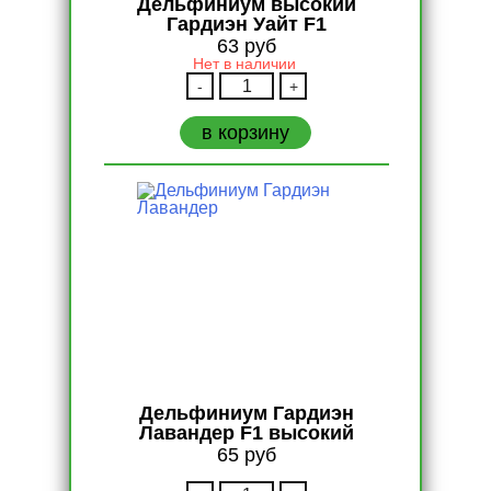
Дельфиниум высокий
Гардиэн Уайт F1
63
руб
Нет в наличии
Количество
-
+
Дельфиниум
высокий
в корзину
Гардиэн
Уайт
F1
Дельфиниум Гардиэн
Лавандер F1 высокий
65
руб
Количество