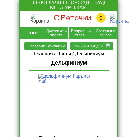
Skip
ТОЛЬКО ЛУЧШЕЕ САЖАЙ – БУДЕТ
to
МЕГА-УРОЖАЙ!
content
С
Веточки
0
Доставка и
Вопросы и
Состояние
Главная
оплата
ответы
заказа
Настроить фильтры
Акции и скидки
Главная
/
Цветы
/ Дельфиниум
Дельфиниум