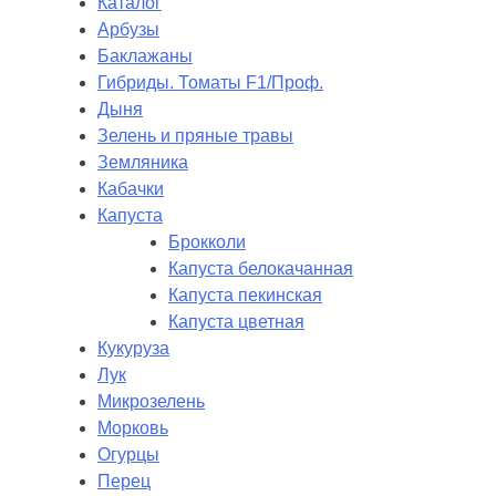
Каталог
Арбузы
Баклажаны
Гибриды. Томаты F1/Проф.
Дыня
Зелень и пряные травы
Земляника
Кабачки
Капуста
Брокколи
Капуста белокачанная
Капуста пекинская
Капуста цветная
Кукуруза
Лук
Микрозелень
Морковь
Огурцы
Перец