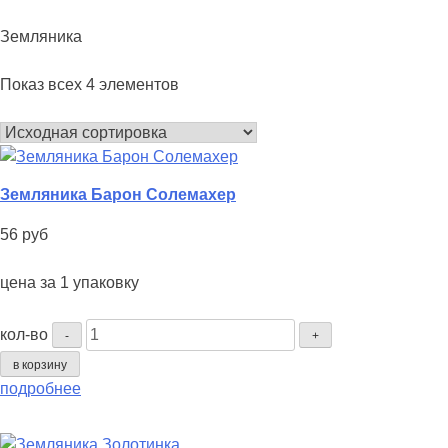
Земляника
Показ всех 4 элементов
Земляника Барон Солемахер
56
руб
цена за 1 упаковку
Количество
кол-во
-
+
Земляника
в корзину
Барон
подробнее
Солемахер