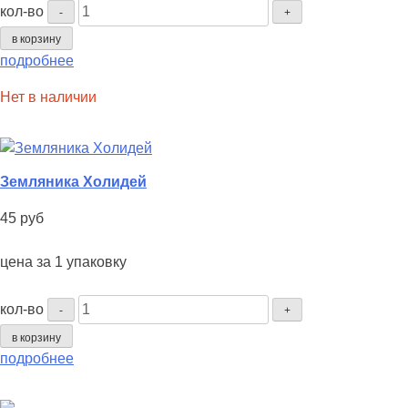
Количество
кол-во
-
+
Земляника
в корзину
Сладкие
подробнее
сестрички
Нет в наличии
Земляника Холидей
45
руб
цена за 1 упаковку
Количество
кол-во
-
+
Земляника
в корзину
Холидей
подробнее