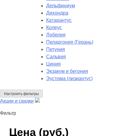
Дельфиниум
Дихондра
Катарантус
Колеус
Лобелия
Пеларгония (Герань)
Петуния
Сальвия
Циния
Экзакум и бегония
Эустома (лизиантус)
Настроить фильтры
Акции и скидки
Фильтр
Цена (руб.)