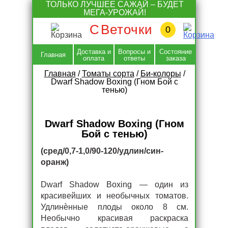
Skip
ТОЛЬКО ЛУЧШЕЕ САЖАЙ – БУДЕТ
to
МЕГА-УРОЖАЙ!
content
С
Веточки
0
Доставка и
Вопросы и
Состояние
Главная
оплата
ответы
заказа
Главная
/
Томаты сорта
/
Би-колоры
/
Dwarf Shadow Boxing (Гном Бой с
тенью)
Dwarf Shadow Boxing (Гном
Бой с тенью)
(сред/0,7-1,0/90-120/удлин/син-
оранж)
Dwarf Shadow Boxing — один из
красивейших и необычных томатов.
Удлинѐнные плоды около 8 см.
Необычно красивая раскраска