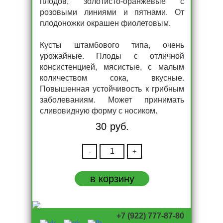
плодов, золотисто-оранжевые с
розовыми линиями и пятнами. От
плодоножки окрашен фиолетовым.
Кусты штамбового типа, очень
урожайные. Плоды с отличной
консистенцией, мясистые, с малым
количеством сока, вкусные.
Повышенная устойчивость к грибным
заболеваниям. Может принимать
сливовидную форму с носиком.
30
руб.
-
+
Количество
Dwarf
Shadow
в корзину
Boxing
(Гном
Бой
с
тенью)
+7 (922) 777-87-80