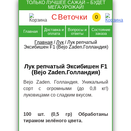
Skip
ТОЛЬКО ЛУЧШЕЕ САЖАЙ – БУДЕТ
to
МЕГА-УРОЖАЙ!
content
С
Веточки
0
Доставка и
Вопросы и
Состояние
Главная
оплата
ответы
заказа
Главная
/
Лук
/
Лук репчатый
Эксибишен F1 (Bejo Zaden.Голландия)
Лук репчатый Эксибишен F1
(Bejo Zaden.Голландия)
Bejo Zaden. Голландия. Уникальный
сорт с огромными (до 0,8 кг!)
луковицами со сладким вкусом.
100 шт. (0,5 гр) Обработаны
тирамом зелёного цвета.