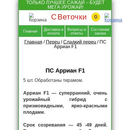
Skip
ТОЛЬКО ЛУЧШЕЕ САЖАЙ – БУДЕТ
to
МЕГА-УРОЖАЙ!
content
С
Веточки
0
Доставка и
Вопросы и
Состояние
Главная
оплата
ответы
заказа
Главная
/
Перец
/
Сладкий перец
/
ПС
Арриан F1
ПС Арриан F1
5 шт. Обработаны тирамом.
Арриан F1 — суперранний, очень
урожайный гибрид с
призмовидными, ярко-красными
плодами.
Срок созревания — 45 -49 дней.