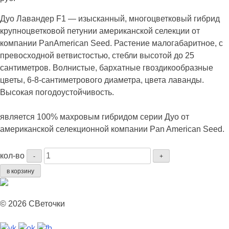
Дуо Лавандер F1 — изысканный, многоцветковый гибрид
крупноцветковой петунии американской селекции от
компании PanAmerican Seed. Растение малогабаритное, с
превосходной ветвистостью, стебли высотой до 25
сантиметров. Волнистые, бархатные гвоздикообразные
цветы, 6-8-сантиметрового диаметра, цвета лаванды.
Высокая погодоустойчивость.
является 100% махровым гибридом серии Дуо от
американской селекционной компании Pan American Seed.
Количество
кол-во
-
+
Дуо
в корзину
Лавандер
F1.
(PanAmerican
© 2026 СВеточки
Seed.
США)