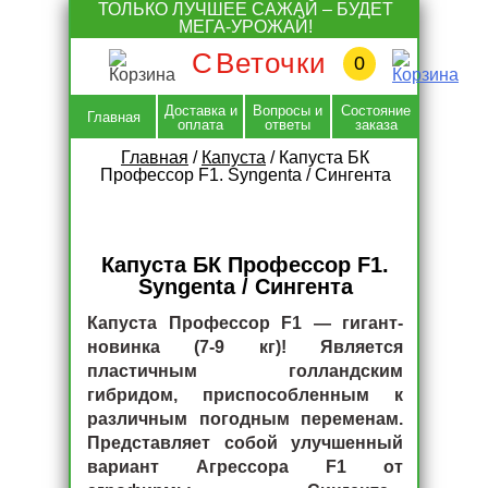
Skip
ТОЛЬКО ЛУЧШЕЕ САЖАЙ – БУДЕТ
to
МЕГА-УРОЖАЙ!
content
С
Веточки
0
Доставка и
Вопросы и
Состояние
Главная
оплата
ответы
заказа
Главная
/
Капуста
/
Капуста БК
Профессор F1. Syngenta / Сингента
Капуста БК Профессор F1.
Syngenta / Сингента
Капуста Профессор F1 — гигант-
новинка (7-9 кг)! Является
пластичным голландским
гибридом, приспособленным к
различным погодным переменам.
Представляет собой улучшенный
вариант Агрессора F1 от