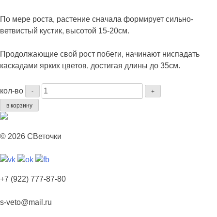
По мере роста, растение сначала формирует сильно-
ветвистый кустик, высотой 15-20см.
Продолжающие свой рост побеги, начинают ниспадать
каскадами ярких цветов, достигая длины до 35см.
Количество
кол-во
-
+
Лобелия
в корзину
Регатта
Лилак
F1
© 2026 СВеточки
(Серия
REGATTA®.
США)
+7 (922) 777-87-80
s-veto@mail.ru