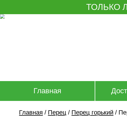
Skip
ТОЛЬКО 
to
content
Главная
Дост
Главная
/
Перец
/
Перец горький
/
Пе