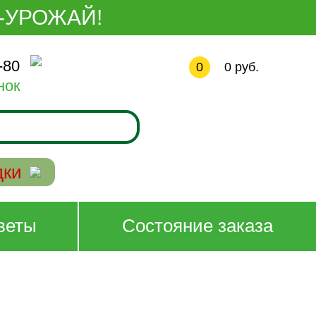
-УРОЖАЙ!
-80
0
0
руб.
нок
дки
веты
Состояние заказа