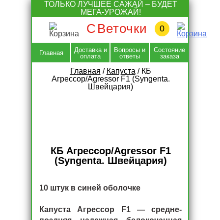
Skip
ТОЛЬКО ЛУЧШЕЕ САЖАЙ – БУДЕТ
to
МЕГА-УРОЖАЙ!
content
С
Веточки
0
Доставка и
Вопросы и
Состояние
Главная
оплата
ответы
заказа
Главная
/
Капуста
/
КБ
Агрессор/Agressor F1 (Syngenta.
Швейцария)
КБ Агрессор/Agressor F1
(Syngenta. Швейцария)
10 штук в синей оболочке
Капуста Агрессор F1 — средне-