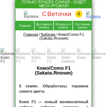
Skip
ТОЛЬКО ЛУЧШЕЕ САЖАЙ – БУДЕТ
to
МЕГА-УРОЖАЙ!
content
С
Веточки
0
Доставка и
Вопросы и
Состояние
Главная
оплата
ответы
заказа
Главная
/
Кабачки
/
Комо/Como F1
(Sakata.Япония)
Комо/Como F1
(Sakata.Япония)
5 семян. Обработаны тирамом
синего цвета.
Комо F1 — новый великолепный