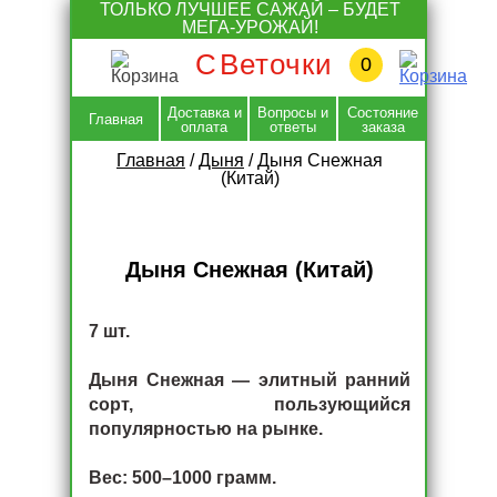
Skip
ТОЛЬКО ЛУЧШЕЕ САЖАЙ – БУДЕТ
to
МЕГА-УРОЖАЙ!
content
С
Веточки
0
Доставка и
Вопросы и
Состояние
Главная
оплата
ответы
заказа
Главная
/
Дыня
/
Дыня Снежная
(Китай)
Дыня Снежная (Китай)
7 шт.
Дыня Снежная — элитный ранний
сорт, пользующийся
популярностью на рынке.
Вес: 500–1000 грамм.